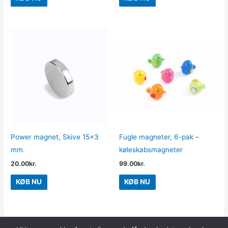
Power magnet, Skive 15×3
Fugle magneter, 6-pak –
mm.
køleskabsmagneter
20.00
kr.
99.00
kr.
KØB NU
KØB NU