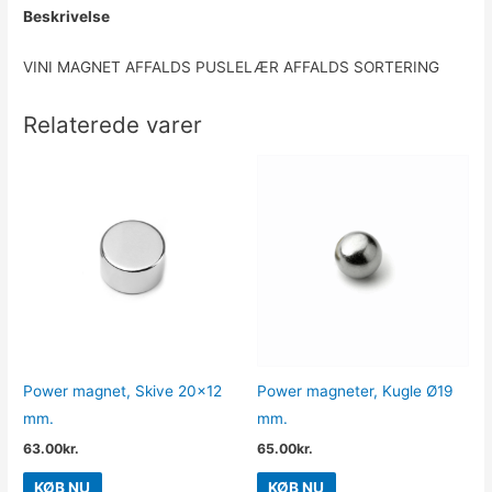
Beskrivelse
VINI MAGNET AFFALDS PUSLELÆR AFFALDS SORTERING
Relaterede varer
Power magnet, Skive 20×12
Power magneter, Kugle Ø19
mm.
mm.
63.00
kr.
65.00
kr.
KØB NU
KØB NU