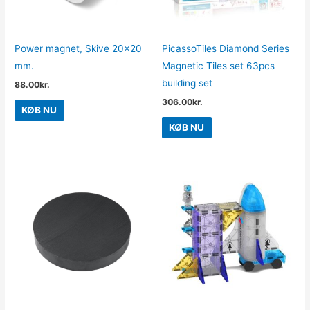
Power magnet, Skive 20×20
PicassoTiles Diamond Series
mm.
Magnetic Tiles set 63pcs
building set
88.00
kr.
306.00
kr.
KØB NU
KØB NU