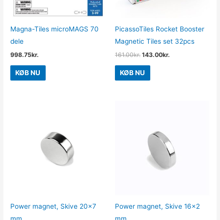
Magna-Tiles microMAGS 70
PicassoTiles Rocket Booster
dele
Magnetic Tiles set 32pcs
998.75
kr.
161.00
kr.
143.00
kr.
KØB NU
KØB NU
Power magnet, Skive 20×7
Power magnet, Skive 16×2
mm.
mm.