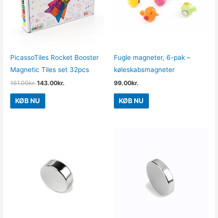
PicassoTiles Rocket Booster
Fugle magneter, 6-pak –
Magnetic Tiles set 32pcs
køleskabsmagneter
161.00
kr.
143.00
kr.
99.00
kr.
KØB NU
KØB NU