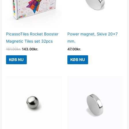
PicassoTiles Rocket Booster
Power magnet, Skive 20×7
Magnetic Tiles set 32pcs
mm.
161.00
kr.
143.00
kr.
47.00
kr.
KØB NU
KØB NU