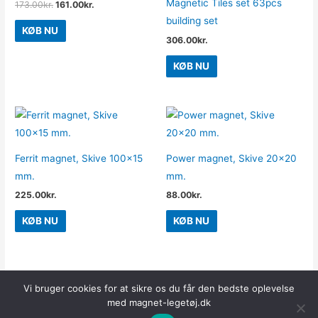
Magnetic Tiles set 63pcs
173.00
kr.
161.00
kr.
building set
KØB NU
306.00
kr.
KØB NU
Ferrit magnet, Skive 100×15
Power magnet, Skive 20×20
mm.
mm.
225.00
kr.
88.00
kr.
KØB NU
KØB NU
Vi bruger cookies for at sikre os du får den bedste oplevelse
med magnet-legetøj.dk
Copyright © 2026
Magnet Legetøj