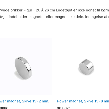
ede prikker – gul – 26 Ã 26 cm Legetøjet er ikke egnet til bør
getøjet indeholder magneter eller magnetiske dele. Indtagelse a
wer magnet, Skive 15×2 mm.
Power magnet, Skive 15×8 m
.00
kr.
36.00
kr.