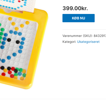
399.00
kr.
KØB NU
Varenummer (SKU):
843291
Kategori:
Ukategoriseret