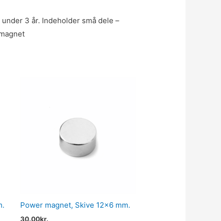
n under 3 år. Indeholder små dele –
f magnet
m.
Power magnet, Skive 12×6 mm.
30.00
kr.