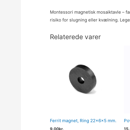
Montessori magnetisk mosaiktavle – farv
risiko for slugning eller kvælning. Le
Relaterede varer
Ferrit magnet, Ring 22x6x5 mm.
Po
9.00
kr.
15