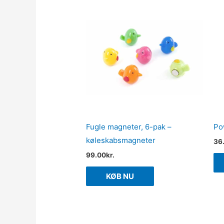
Fugle magneter, 6-pak –
Po
køleskabsmagneter
36
99.00
kr.
KØB NU