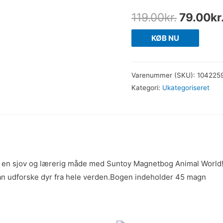
119.00
kr.
79.00
kr
KØB NU
Varenummer (SKU):
104225
Kategori:
Ukategoriseret
å en sjov og lærerig måde med Suntoy Magnetbog Animal Worl
kan udforske dyr fra hele verden.Bogen indeholder 45 magn