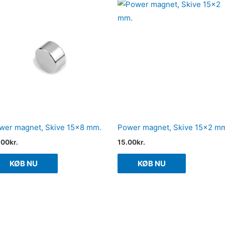
wer magnet, Skive 15×8 mm.
Power magnet, Skive 15×2 m
.00
kr.
15.00
kr.
KØB NU
KØB NU