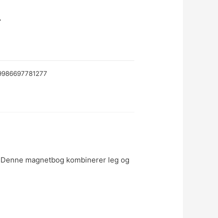
.
9986697781277
d!Denne magnetbog kombinerer leg og