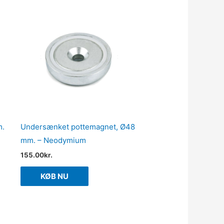
m.
Undersænket pottemagnet, Ø48
mm. – Neodymium
155.00
kr.
KØB NU