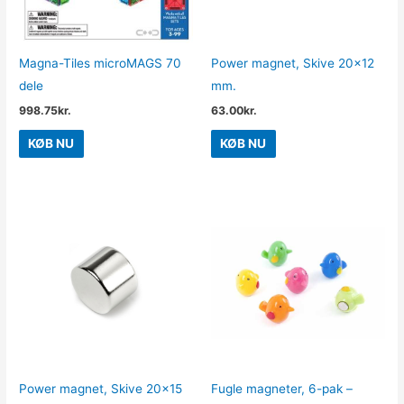
Magna-Tiles microMAGS 70
Power magnet, Skive 20×12
dele
mm.
998.75
kr.
63.00
kr.
KØB NU
KØB NU
Power magnet, Skive 20×15
Fugle magneter, 6-pak –