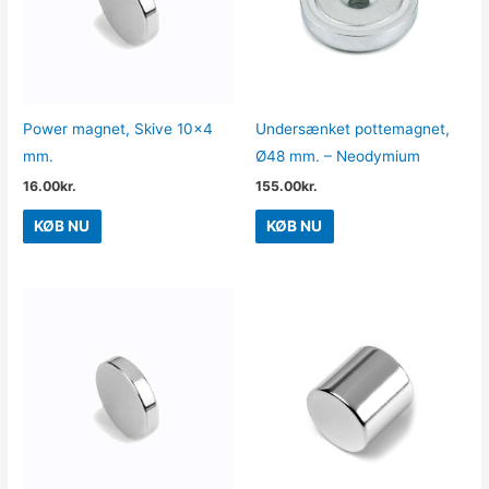
Power magnet, Skive 10×4
Undersænket pottemagnet,
mm.
Ø48 mm. – Neodymium
16.00
kr.
155.00
kr.
KØB NU
KØB NU