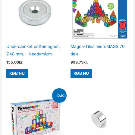
Undersænket pottemagnet,
Magna-Tiles microMAGS 70
Ø48 mm. – Neodymium
dele
155.00
kr.
998.75
kr.
KØB NU
KØB NU
Tilbud!